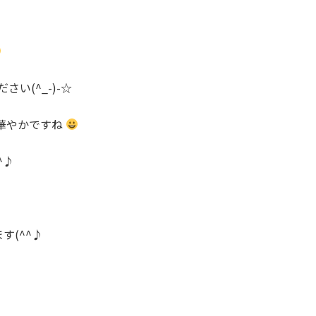
い(^_-)-☆
華やかですね
^♪
す(^^♪