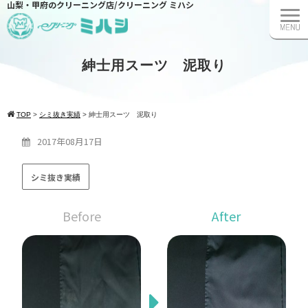
山梨・甲府のクリーニング店/クリーニング ミハシ
紳士用スーツ 泥取り
TOP
>
シミ抜き実績
>
紳士用スーツ 泥取り
2017年08月17日
シミ抜き実績
Before
After