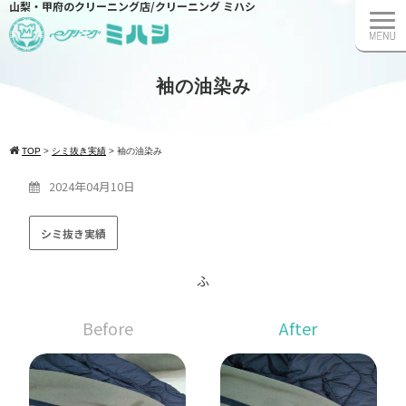
山梨・甲府のクリーニング店/クリーニング ミハシ
袖の油染み
TOP
>
シミ抜き実績
>
袖の油染み
2024年04月10日
シミ抜き実績
ふ
Before
After