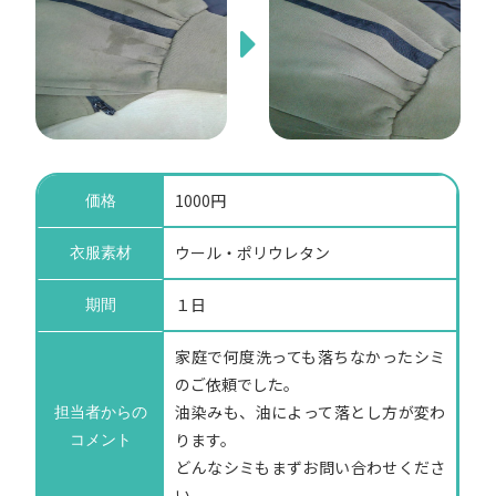
1000円
価格
ウール・ポリウレタン
衣服素材
１日
期間
家庭で何度洗っても落ちなかったシミ
のご依頼でした。
油染みも、油によって落とし方が変わ
担当者からの
ります。
コメント
どんなシミもまずお問い合わせくださ
い。